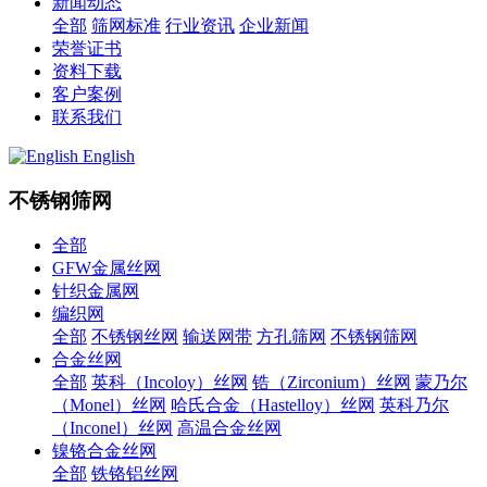
新闻动态
全部
筛网标准
行业资讯
企业新闻
荣誉证书
资料下载
客户案例
联系我们
English
不锈钢筛网
全部
GFW金属丝网
针织金属网
编织网
全部
不锈钢丝网
输送网带
方孔筛网
不锈钢筛网
合金丝网
全部
英科（Incoloy）丝网
锆（Zirconium）丝网
蒙乃尔
（Monel）丝网
哈氏合金（Hastelloy）丝网
英科乃尔
（Inconel）丝网
高温合金丝网
镍铬合金丝网
全部
铁铬铝丝网