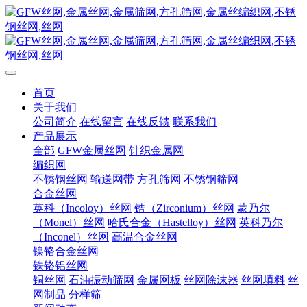
首页
关于我们
公司简介
在线留言
在线反馈
联系我们
产品展示
全部
GFW金属丝网
针织金属网
编织网
不锈钢丝网
输送网带
方孔筛网
不锈钢筛网
合金丝网
英科（Incoloy）丝网
锆（Zirconium）丝网
蒙乃尔
（Monel）丝网
哈氏合金（Hastelloy）丝网
英科乃尔
（Inconel）丝网
高温合金丝网
镍铬合金丝网
铁铬铝丝网
铜丝网
石油振动筛网
金属网板
丝网除沫器
丝网填料
丝
网制品
分样筛