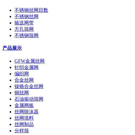
不锈钢丝网目数
不锈钢丝网
输送网带
方孔筛网
不锈钢筛网
产品展示
GFW金属丝网
针织金属网
编织网
合金丝网
镍铬合金丝网
铜丝网
石油振动筛网
金属网板
丝网除沫器
丝网填料
丝网制品
分样筛