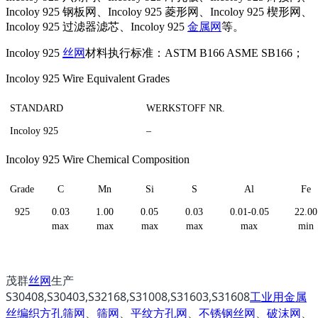
Incoloy 925 钢板网、Incoloy 925 菱形网、Incoloy 925 楔形网、
Incoloy 925 过滤器滤芯、Incoloy 925
金属网
等。
Incoloy 925
丝网
材料执行标准：ASTM B166 ASME SB166；
Incoloy 925 Wire Equivalent Grades
STANDARD
WERKSTOFF NR.
Incoloy 925
–
Incoloy 925 Wire Chemical Composition
Grade
C
Mn
Si
S
Al
Fe
925
0.03
1.00
0.05
0.03
0.01-0.05
22.00
max
max
max
max
max
min
茂群
丝网
生产
S30408,S30403,S32168,S31008,S31603,S31608
工业用金属
丝编织方孔筛网
、
筛网
、
平纹方孔网
、
不锈钢丝网
、
破沫网
、