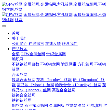
首页
关于我们
公司简介
在线留言
在线反馈
联系我们
产品展示
全部
GFW金属丝网
针织金属网
编织网
不锈钢丝网目数
不锈钢丝网
输送网带
方孔筛网
不锈钢
筛网
合金丝网
镍基合金丝网
英科（Incoloy）丝网
锆（Zirconium）丝
网
蒙乃尔（Monel）丝网
哈氏合金（Hastelloy）丝网
英
科乃尔（Inconel）丝网
高温合金丝网
镍铬合金丝网
铁铬铝丝网
铜丝网
石油振动筛网
金属网板
丝网除沫器
丝网填料
丝