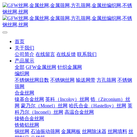
首页
关于我们
公司简介
在线留言
在线反馈
联系我们
产品展示
全部
GFW金属丝网
针织金属网
编织网
不锈钢丝网目数
不锈钢丝网
输送网带
方孔筛网
不锈钢
筛网
合金丝网
镍基合金丝网
英科（Incoloy）丝网
锆（Zirconium）丝
网
蒙乃尔（Monel）丝网
哈氏合金（Hastelloy）丝网
英
科乃尔（Inconel）丝网
高温合金丝网
镍铬合金丝网
铁铬铝丝网
铜丝网
石油振动筛网
金属网板
丝网除沫器
丝网填料
丝