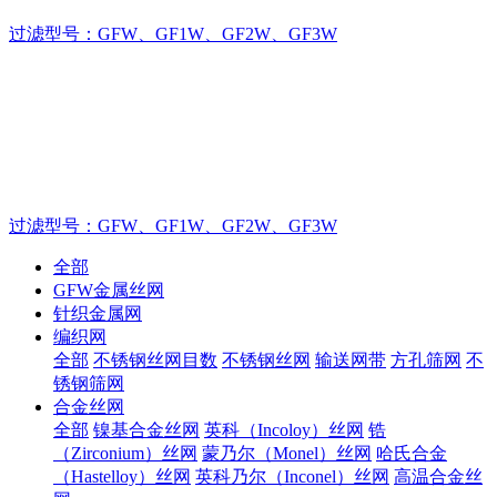
过滤型号：GFW、GF1W、GF2W、GF3W
茂群丝网品牌实力厂家,产品严格执行国家标准生
产
致力于不锈钢丝网的制造厂家，金属丝网产品严格执行国标
GB/T5330生产加工！
过滤型号：GFW、GF1W、GF2W、GF3W
全部
GFW金属丝网
针织金属网
编织网
全部
不锈钢丝网目数
不锈钢丝网
输送网带
方孔筛网
不
锈钢筛网
合金丝网
全部
镍基合金丝网
英科（Incoloy）丝网
锆
（Zirconium）丝网
蒙乃尔（Monel）丝网
哈氏合金
（Hastelloy）丝网
英科乃尔（Inconel）丝网
高温合金丝