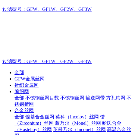
过滤型号：GFW、GF1W、GF2W、GF3W
茂群丝网品牌实力厂家,产品严格执行国家标准生
产
致力于不锈钢丝网的制造厂家，金属丝网产品严格执行国标
GB/T5330生产加工！
过滤型号：GFW、GF1W、GF2W、GF3W
全部
GFW金属丝网
针织金属网
编织网
全部
不锈钢丝网目数
不锈钢丝网
输送网带
方孔筛网
不
锈钢筛网
合金丝网
全部
镍基合金丝网
英科（Incoloy）丝网
锆
（Zirconium）丝网
蒙乃尔（Monel）丝网
哈氏合金
（Hastelloy）丝网
英科乃尔（Inconel）丝网
高温合金丝