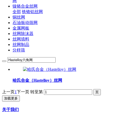
网
镍铬合金丝网
全部
铁铬铝丝网
铜丝网
石油振动筛网
金属网板
丝网除沫器
丝网填料
丝网制品
分样筛
哈氏合金（Hastelloy）丝网
上一页
1
下一页
转至第
加载更多
关于我们