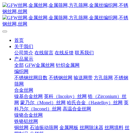
首页
关于我们
公司简介
在线留言
在线反馈
联系我们
产品展示
全部
GFW金属丝网
针织金属网
编织网
不锈钢丝网目数
不锈钢丝网
输送网带
方孔筛网
不锈钢
筛网
合金丝网
镍基合金丝网
英科（Incoloy）丝网
锆（Zirconium）丝
网
蒙乃尔（Monel）丝网
哈氏合金（Hastelloy）丝网
英
科乃尔（Inconel）丝网
高温合金丝网
镍铬合金丝网
铁铬铝丝网
铜丝网
石油振动筛网
金属网板
丝网除沫器
丝网填料
丝