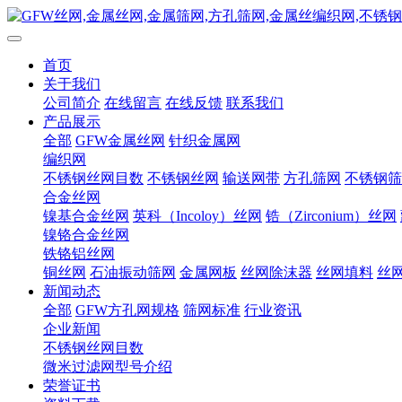
首页
关于我们
公司简介
在线留言
在线反馈
联系我们
产品展示
全部
GFW金属丝网
针织金属网
编织网
不锈钢丝网目数
不锈钢丝网
输送网带
方孔筛网
不锈钢筛
合金丝网
镍基合金丝网
英科（Incoloy）丝网
锆（Zirconium）丝网
镍铬合金丝网
铁铬铝丝网
铜丝网
石油振动筛网
金属网板
丝网除沫器
丝网填料
丝
新闻动态
全部
GFW方孔网规格
筛网标准
行业资讯
企业新闻
不锈钢丝网目数
微米过滤网型号介绍
荣誉证书