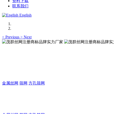
资料下载
联系我们
English
<
Previous
>
Next
茂群丝网注册商标品牌实力厂家
致力于金属丝编织方孔筛网的生产及制造厂家
金属丝网
筛网
方孔筛网
茂群丝网注册商标品牌实力厂家
致力于金属丝编织方孔筛网的生产及制造厂家