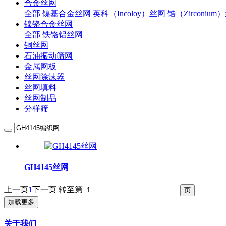
合金丝网
全部
镍基合金丝网
英科（Incoloy）丝网
锆（Zirconium
镍铬合金丝网
全部
铁铬铝丝网
铜丝网
石油振动筛网
金属网板
丝网除沫器
丝网填料
丝网制品
分样筛
GH4145丝网
上一页
1
下一页
转至第
加载更多
关于我们