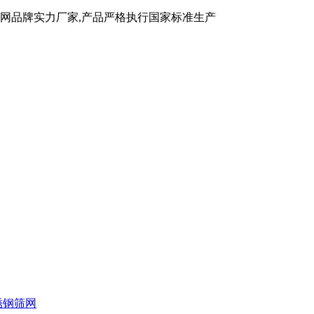
产
网产品严格执行国标GB/T5330生
产
5330生产加工！
锈钢筛网