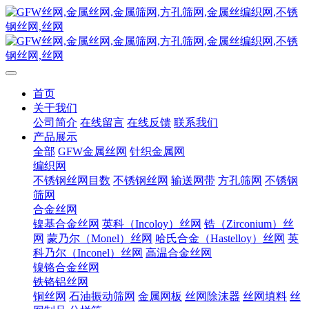
首页
关于我们
公司简介
在线留言
在线反馈
联系我们
产品展示
全部
GFW金属丝网
针织金属网
编织网
不锈钢丝网目数
不锈钢丝网
输送网带
方孔筛网
不锈钢
筛网
合金丝网
镍基合金丝网
英科（Incoloy）丝网
锆（Zirconium）丝
网
蒙乃尔（Monel）丝网
哈氏合金（Hastelloy）丝网
英
科乃尔（Inconel）丝网
高温合金丝网
镍铬合金丝网
铁铬铝丝网
铜丝网
石油振动筛网
金属网板
丝网除沫器
丝网填料
丝