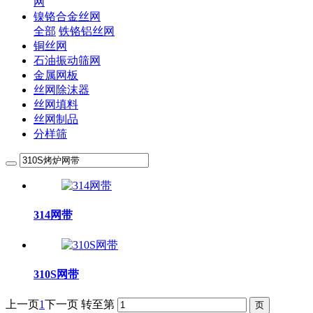
网
镍铬合金丝网
全部
铁铬铝丝网
铜丝网
石油振动筛网
金属网板
丝网除沫器
丝网填料
丝网制品
分样筛
314网带
310S网带
上一页
1
下一页
转至第