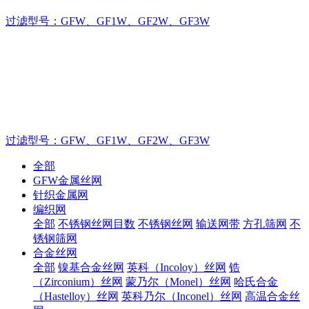
过滤型号：GFW、GF1W、GF2W、GF3W
茂群丝网品牌实力厂家,产品严格执行国家标准生
产
致力于不锈钢丝网的制造厂家，金属丝网产品严格执行国标
GB/T5330生产加工！
过滤型号：GFW、GF1W、GF2W、GF3W
全部
GFW金属丝网
针织金属网
编织网
全部
不锈钢丝网目数
不锈钢丝网
输送网带
方孔筛网
不
锈钢筛网
合金丝网
全部
镍基合金丝网
英科（Incoloy）丝网
锆
（Zirconium）丝网
蒙乃尔（Monel）丝网
哈氏合金
（Hastelloy）丝网
英科乃尔（Inconel）丝网
高温合金丝