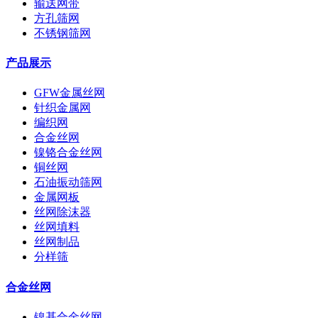
输送网带
方孔筛网
不锈钢筛网
产品展示
GFW金属丝网
针织金属网
编织网
合金丝网
镍铬合金丝网
铜丝网
石油振动筛网
金属网板
丝网除沫器
丝网填料
丝网制品
分样筛
合金丝网
镍基合金丝网