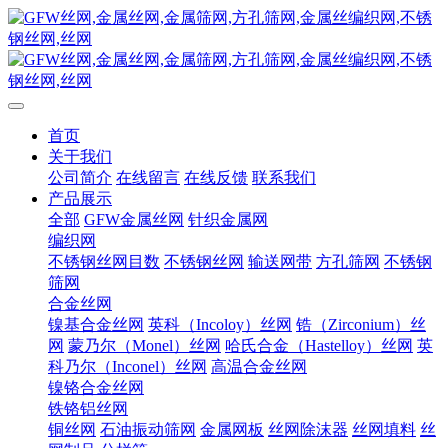
首页
关于我们
公司简介
在线留言
在线反馈
联系我们
产品展示
全部
GFW金属丝网
针织金属网
编织网
不锈钢丝网目数
不锈钢丝网
输送网带
方孔筛网
不锈钢
筛网
合金丝网
镍基合金丝网
英科（Incoloy）丝网
锆（Zirconium）丝
网
蒙乃尔（Monel）丝网
哈氏合金（Hastelloy）丝网
英
科乃尔（Inconel）丝网
高温合金丝网
镍铬合金丝网
铁铬铝丝网
铜丝网
石油振动筛网
金属网板
丝网除沫器
丝网填料
丝