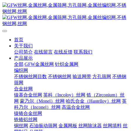
首页
关于我们
公司简介
在线留言
在线反馈
联系我们
产品展示
全部
GFW金属丝网
针织金属网
编织网
不锈钢丝网目数
不锈钢丝网
输送网带
方孔筛网
不锈钢
筛网
合金丝网
镍基合金丝网
英科（Incoloy）丝网
锆（Zirconium）丝
网
蒙乃尔（Monel）丝网
哈氏合金（Hastelloy）丝网
英
科乃尔（Inconel）丝网
高温合金丝网
镍铬合金丝网
铁铬铝丝网
铜丝网
石油振动筛网
金属网板
丝网除沫器
丝网填料
丝