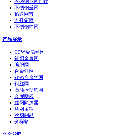
不锈钢丝网目数
不锈钢丝网
输送网带
方孔筛网
不锈钢筛网
产品展示
GFW金属丝网
针织金属网
编织网
合金丝网
镍铬合金丝网
铜丝网
石油振动筛网
金属网板
丝网除沫器
丝网填料
丝网制品
分样筛
合金丝网