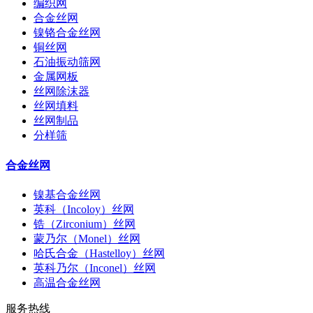
编织网
合金丝网
镍铬合金丝网
铜丝网
石油振动筛网
金属网板
丝网除沫器
丝网填料
丝网制品
分样筛
合金丝网
镍基合金丝网
英科（Incoloy）丝网
锆（Zirconium）丝网
蒙乃尔（Monel）丝网
哈氏合金（Hastelloy）丝网
英科乃尔（Inconel）丝网
高温合金丝网
服务热线