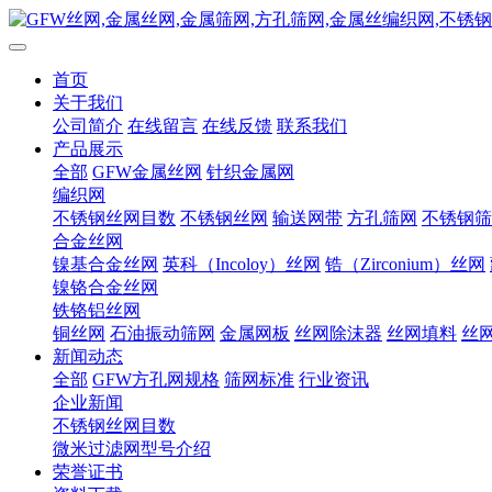
首页
关于我们
公司简介
在线留言
在线反馈
联系我们
产品展示
全部
GFW金属丝网
针织金属网
编织网
不锈钢丝网目数
不锈钢丝网
输送网带
方孔筛网
不锈钢筛
合金丝网
镍基合金丝网
英科（Incoloy）丝网
锆（Zirconium）丝网
镍铬合金丝网
铁铬铝丝网
铜丝网
石油振动筛网
金属网板
丝网除沫器
丝网填料
丝
新闻动态
全部
GFW方孔网规格
筛网标准
行业资讯
企业新闻
不锈钢丝网目数
微米过滤网型号介绍
荣誉证书