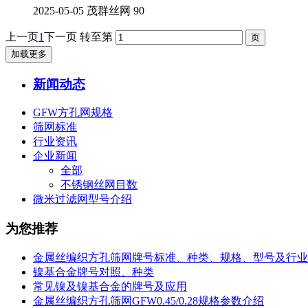
2025-05-05
茂群丝网
90
上一页
1
下一页
转至第
加载更多
新闻动态
GFW方孔网规格
筛网标准
行业资讯
企业新闻
全部
不锈钢丝网目数
微米过滤网型号介绍
为您推荐
金属丝编织方孔筛网牌号标准、种类、规格、型号及行业
镍基合金牌号对照、种类
常见镍及镍基合金的牌号及应用
金属丝编织方孔筛网GFW0.45/0.28规格参数介绍