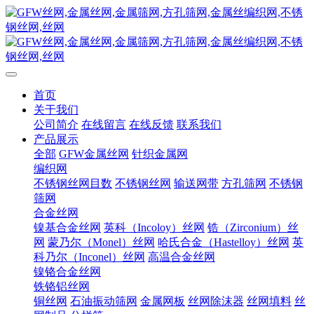
首页
关于我们
公司简介
在线留言
在线反馈
联系我们
产品展示
全部
GFW金属丝网
针织金属网
编织网
不锈钢丝网目数
不锈钢丝网
输送网带
方孔筛网
不锈钢
筛网
合金丝网
镍基合金丝网
英科（Incoloy）丝网
锆（Zirconium）丝
网
蒙乃尔（Monel）丝网
哈氏合金（Hastelloy）丝网
英
科乃尔（Inconel）丝网
高温合金丝网
镍铬合金丝网
铁铬铝丝网
铜丝网
石油振动筛网
金属网板
丝网除沫器
丝网填料
丝