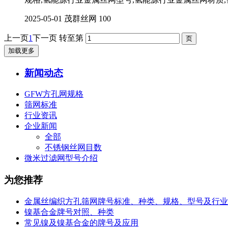
2025-05-01
茂群丝网
100
上一页
1
下一页
转至第
加载更多
新闻动态
GFW方孔网规格
筛网标准
行业资讯
企业新闻
全部
不锈钢丝网目数
微米过滤网型号介绍
为您推荐
金属丝编织方孔筛网牌号标准、种类、规格、型号及行业
镍基合金牌号对照、种类
常见镍及镍基合金的牌号及应用