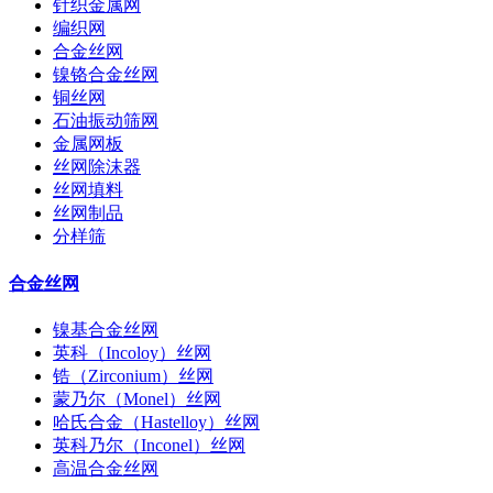
针织金属网
编织网
合金丝网
镍铬合金丝网
铜丝网
石油振动筛网
金属网板
丝网除沫器
丝网填料
丝网制品
分样筛
合金丝网
镍基合金丝网
英科（Incoloy）丝网
锆（Zirconium）丝网
蒙乃尔（Monel）丝网
哈氏合金（Hastelloy）丝网
英科乃尔（Inconel）丝网
高温合金丝网