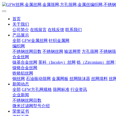
首页
关于我们
公司简介
在线留言
在线反馈
联系我们
产品展示
全部
GFW金属丝网
针织金属网
编织网
不锈钢丝网目数
不锈钢丝网
输送网带
方孔筛网
不锈钢筛
合金丝网
镍基合金丝网
英科（Incoloy）丝网
锆（Zirconium）丝网
镍铬合金丝网
铁铬铝丝网
铜丝网
石油振动筛网
金属网板
丝网除沫器
丝网填料
丝
新闻动态
全部
GFW方孔网规格
筛网标准
行业资讯
企业新闻
不锈钢丝网目数
微米过滤网型号介绍
荣誉证书