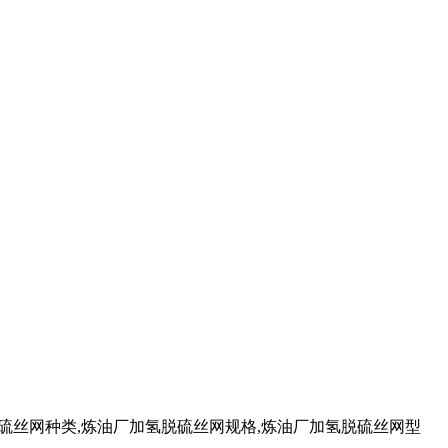
硫丝网种类,炼油厂加氢脱硫丝网规格,炼油厂加氢脱硫丝网型