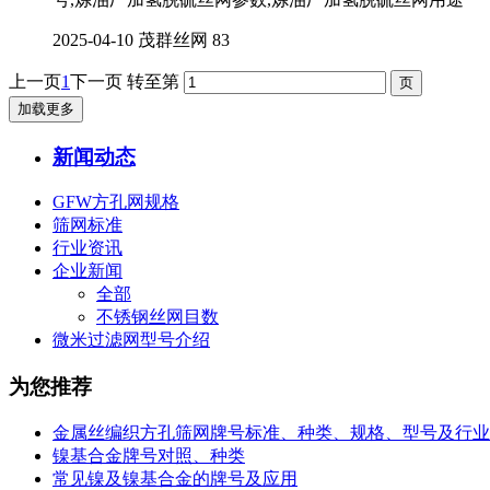
2025-04-10
茂群丝网
83
上一页
1
下一页
转至第
加载更多
新闻动态
GFW方孔网规格
筛网标准
行业资讯
企业新闻
全部
不锈钢丝网目数
微米过滤网型号介绍
为您推荐
金属丝编织方孔筛网牌号标准、种类、规格、型号及行业
镍基合金牌号对照、种类
常见镍及镍基合金的牌号及应用