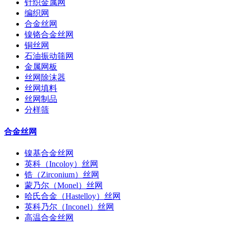
针织金属网
编织网
合金丝网
镍铬合金丝网
铜丝网
石油振动筛网
金属网板
丝网除沫器
丝网填料
丝网制品
分样筛
合金丝网
镍基合金丝网
英科（Incoloy）丝网
锆（Zirconium）丝网
蒙乃尔（Monel）丝网
哈氏合金（Hastelloy）丝网
英科乃尔（Inconel）丝网
高温合金丝网