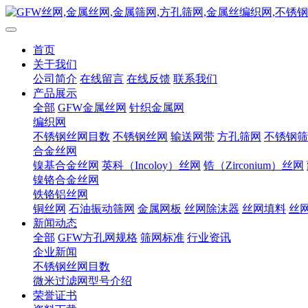
首页
关于我们
公司简介
在线留言
在线反馈
联系我们
产品展示
全部
GFW金属丝网
针织金属网
编织网
不锈钢丝网目数
不锈钢丝网
输送网带
方孔筛网
不锈钢筛
合金丝网
镍基合金丝网
英科（Incoloy）丝网
锆（Zirconium）丝网
镍铬合金丝网
铁铬铝丝网
铜丝网
石油振动筛网
金属网板
丝网除沫器
丝网填料
丝
新闻动态
全部
GFW方孔网规格
筛网标准
行业资讯
企业新闻
不锈钢丝网目数
微米过滤网型号介绍
荣誉证书