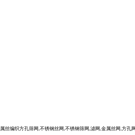
FW金属丝编织方孔筛网,不锈钢丝网,不锈钢筛网,滤网,金属丝网,方孔