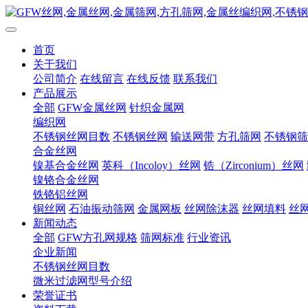
首页
关于我们
公司简介
在线留言
在线反馈
联系我们
产品展示
全部
GFW金属丝网
针织金属网
编织网
不锈钢丝网目数
不锈钢丝网
输送网带
方孔筛网
不锈钢筛
合金丝网
镍基合金丝网
英科（Incoloy）丝网
锆（Zirconium）丝网
镍铬合金丝网
铁铬铝丝网
铜丝网
石油振动筛网
金属网板
丝网除沫器
丝网填料
丝
新闻动态
全部
GFW方孔网规格
筛网标准
行业资讯
企业新闻
不锈钢丝网目数
微米过滤网型号介绍
荣誉证书