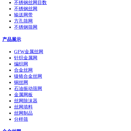
不锈钢丝网目数
不锈钢丝网
输送网带
方孔筛网
不锈钢筛网
产品展示
GFW金属丝网
针织金属网
编织网
合金丝网
镍铬合金丝网
铜丝网
石油振动筛网
金属网板
丝网除沫器
丝网填料
丝网制品
分样筛