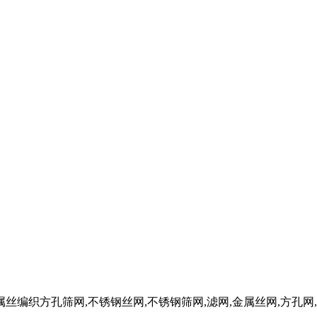
W金属丝编织方孔筛网,不锈钢丝网,不锈钢筛网,滤网,金属丝网,方孔网