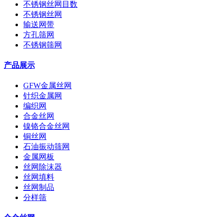
不锈钢丝网目数
不锈钢丝网
输送网带
方孔筛网
不锈钢筛网
产品展示
GFW金属丝网
针织金属网
编织网
合金丝网
镍铬合金丝网
铜丝网
石油振动筛网
金属网板
丝网除沫器
丝网填料
丝网制品
分样筛