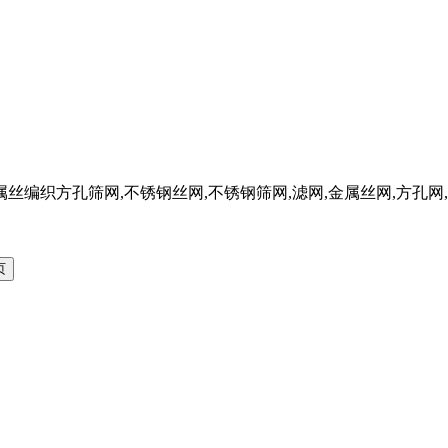
W金属丝编织方孔筛网,不锈钢丝网,不锈钢筛网,滤网,金属丝网,方孔网