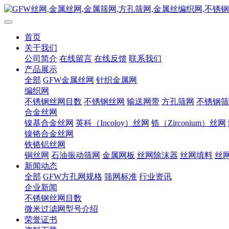
首页
关于我们
公司简介
在线留言
在线反馈
联系我们
产品展示
全部
GFW金属丝网
针织金属网
编织网
不锈钢丝网目数
不锈钢丝网
输送网带
方孔筛网
不锈钢筛
合金丝网
镍基合金丝网
英科（Incoloy）丝网
锆（Zirconium）丝网
镍铬合金丝网
铁铬铝丝网
铜丝网
石油振动筛网
金属网板
丝网除沫器
丝网填料
丝
新闻动态
全部
GFW方孔网规格
筛网标准
行业资讯
企业新闻
不锈钢丝网目数
微米过滤网型号介绍
荣誉证书