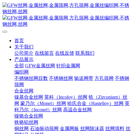
首页
关于我们
公司简介
在线留言
在线反馈
联系我们
产品展示
全部
GFW金属丝网
针织金属网
编织网
不锈钢丝网目数
不锈钢丝网
输送网带
方孔筛网
不锈钢
筛网
合金丝网
镍基合金丝网
英科（Incoloy）丝网
锆（Zirconium）丝
网
蒙乃尔（Monel）丝网
哈氏合金（Hastelloy）丝网
英
科乃尔（Inconel）丝网
高温合金丝网
镍铬合金丝网
铁铬铝丝网
铜丝网
石油振动筛网
金属网板
丝网除沫器
丝网填料
丝