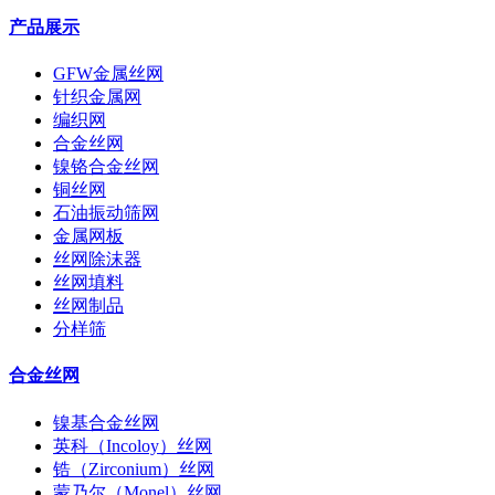
产品展示
GFW金属丝网
针织金属网
编织网
合金丝网
镍铬合金丝网
铜丝网
石油振动筛网
金属网板
丝网除沫器
丝网填料
丝网制品
分样筛
合金丝网
镍基合金丝网
英科（Incoloy）丝网
锆（Zirconium）丝网
蒙乃尔（Monel）丝网