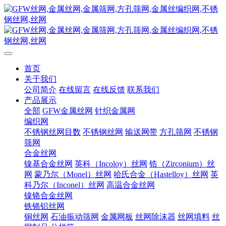
首页
关于我们
公司简介
在线留言
在线反馈
联系我们
产品展示
全部
GFW金属丝网
针织金属网
编织网
不锈钢丝网目数
不锈钢丝网
输送网带
方孔筛网
不锈钢
筛网
合金丝网
镍基合金丝网
英科（Incoloy）丝网
锆（Zirconium）丝
网
蒙乃尔（Monel）丝网
哈氏合金（Hastelloy）丝网
英
科乃尔（Inconel）丝网
高温合金丝网
镍铬合金丝网
铁铬铝丝网
铜丝网
石油振动筛网
金属网板
丝网除沫器
丝网填料
丝