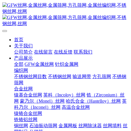
首页
关于我们
公司简介
在线留言
在线反馈
联系我们
产品展示
全部
GFW金属丝网
针织金属网
编织网
不锈钢丝网目数
不锈钢丝网
输送网带
方孔筛网
不锈钢
筛网
合金丝网
镍基合金丝网
英科（Incoloy）丝网
锆（Zirconium）丝
网
蒙乃尔（Monel）丝网
哈氏合金（Hastelloy）丝网
英
科乃尔（Inconel）丝网
高温合金丝网
镍铬合金丝网
铁铬铝丝网
铜丝网
石油振动筛网
金属网板
丝网除沫器
丝网填料
丝