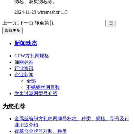
滤芯、波页滤芯等。
2024-11-23
wiremeshxr
115
上一页
1
下一页
转至第
加载更多
新闻动态
GFW方孔网规格
筛网标准
行业资讯
企业新闻
全部
不锈钢丝网目数
微米过滤网型号介绍
为您推荐
金属丝编织方孔筛网牌号标准、种类、规格、型号及行
业用途介绍
镍基合金牌号对照、种类