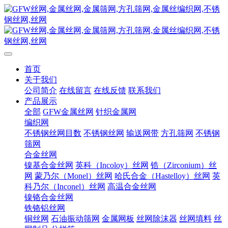
首页
关于我们
公司简介
在线留言
在线反馈
联系我们
产品展示
全部
GFW金属丝网
针织金属网
编织网
不锈钢丝网目数
不锈钢丝网
输送网带
方孔筛网
不锈钢
筛网
合金丝网
镍基合金丝网
英科（Incoloy）丝网
锆（Zirconium）丝
网
蒙乃尔（Monel）丝网
哈氏合金（Hastelloy）丝网
英
科乃尔（Inconel）丝网
高温合金丝网
镍铬合金丝网
铁铬铝丝网
铜丝网
石油振动筛网
金属网板
丝网除沫器
丝网填料
丝