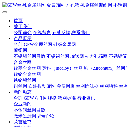
首页
关于我们
公司简介
在线留言
在线反馈
联系我们
产品展示
全部
GFW金属丝网
针织金属网
编织网
不锈钢丝网目数
不锈钢丝网
输送网带
方孔筛网
不锈钢筛
合金丝网
镍基合金丝网
英科（Incoloy）丝网
锆（Zirconium）丝网
镍铬合金丝网
铁铬铝丝网
铜丝网
石油振动筛网
金属网板
丝网除沫器
丝网填料
丝
新闻动态
全部
GFW方孔网规格
筛网标准
行业资讯
企业新闻
不锈钢丝网目数
微米过滤网型号介绍
荣誉证书