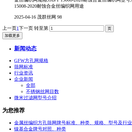
15008-2020耐蚀合金丝编织网用途
2025-04-16
茂群丝网
98
上一页
1
下一页
转至第
加载更多
新闻动态
GFW方孔网规格
筛网标准
行业资讯
企业新闻
全部
不锈钢丝网目数
微米过滤网型号介绍
为您推荐
金属丝编织方孔筛网牌号标准、种类、规格、型号及行业
镍基合金牌号对照、种类