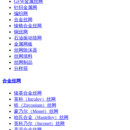
GFW金属丝网
针织金属网
编织网
合金丝网
镍铬合金丝网
铜丝网
石油振动筛网
金属网板
丝网除沫器
丝网填料
丝网制品
分样筛
合金丝网
镍基合金丝网
英科（Incoloy）丝网
锆（Zirconium）丝网
蒙乃尔（Monel）丝网
哈氏合金（Hastelloy）丝网
英科乃尔（Inconel）丝网
高温合金丝网