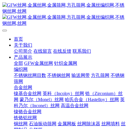
首页
关于我们
公司简介
在线留言
在线反馈
联系我们
产品展示
全部
GFW金属丝网
针织金属网
编织网
不锈钢丝网目数
不锈钢丝网
输送网带
方孔筛网
不锈钢
筛网
合金丝网
镍基合金丝网
英科（Incoloy）丝网
锆（Zirconium）丝
网
蒙乃尔（Monel）丝网
哈氏合金（Hastelloy）丝网
英
科乃尔（Inconel）丝网
高温合金丝网
镍铬合金丝网
铁铬铝丝网
铜丝网
石油振动筛网
金属网板
丝网除沫器
丝网填料
丝