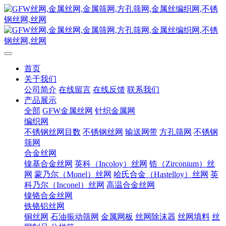
首页
关于我们
公司简介
在线留言
在线反馈
联系我们
产品展示
全部
GFW金属丝网
针织金属网
编织网
不锈钢丝网目数
不锈钢丝网
输送网带
方孔筛网
不锈钢
筛网
合金丝网
镍基合金丝网
英科（Incoloy）丝网
锆（Zirconium）丝
网
蒙乃尔（Monel）丝网
哈氏合金（Hastelloy）丝网
英
科乃尔（Inconel）丝网
高温合金丝网
镍铬合金丝网
铁铬铝丝网
铜丝网
石油振动筛网
金属网板
丝网除沫器
丝网填料
丝