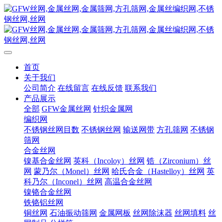
首页
关于我们
公司简介
在线留言
在线反馈
联系我们
产品展示
全部
GFW金属丝网
针织金属网
编织网
不锈钢丝网目数
不锈钢丝网
输送网带
方孔筛网
不锈钢
筛网
合金丝网
镍基合金丝网
英科（Incoloy）丝网
锆（Zirconium）丝
网
蒙乃尔（Monel）丝网
哈氏合金（Hastelloy）丝网
英
科乃尔（Inconel）丝网
高温合金丝网
镍铬合金丝网
铁铬铝丝网
铜丝网
石油振动筛网
金属网板
丝网除沫器
丝网填料
丝