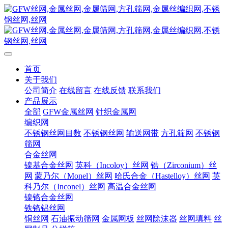
首页
关于我们
公司简介
在线留言
在线反馈
联系我们
产品展示
全部
GFW金属丝网
针织金属网
编织网
不锈钢丝网目数
不锈钢丝网
输送网带
方孔筛网
不锈钢
筛网
合金丝网
镍基合金丝网
英科（Incoloy）丝网
锆（Zirconium）丝
网
蒙乃尔（Monel）丝网
哈氏合金（Hastelloy）丝网
英
科乃尔（Inconel）丝网
高温合金丝网
镍铬合金丝网
铁铬铝丝网
铜丝网
石油振动筛网
金属网板
丝网除沫器
丝网填料
丝