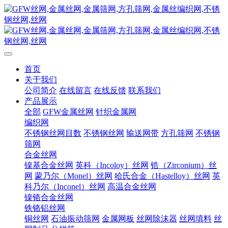
首页
关于我们
公司简介
在线留言
在线反馈
联系我们
产品展示
全部
GFW金属丝网
针织金属网
编织网
不锈钢丝网目数
不锈钢丝网
输送网带
方孔筛网
不锈钢
筛网
合金丝网
镍基合金丝网
英科（Incoloy）丝网
锆（Zirconium）丝
网
蒙乃尔（Monel）丝网
哈氏合金（Hastelloy）丝网
英
科乃尔（Inconel）丝网
高温合金丝网
镍铬合金丝网
铁铬铝丝网
铜丝网
石油振动筛网
金属网板
丝网除沫器
丝网填料
丝