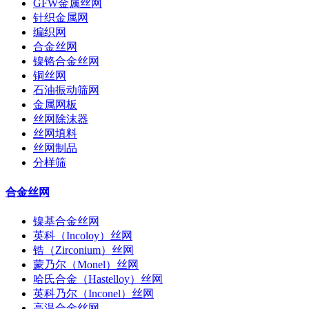
GFW金属丝网
针织金属网
编织网
合金丝网
镍铬合金丝网
铜丝网
石油振动筛网
金属网板
丝网除沫器
丝网填料
丝网制品
分样筛
合金丝网
镍基合金丝网
英科（Incoloy）丝网
锆（Zirconium）丝网
蒙乃尔（Monel）丝网
哈氏合金（Hastelloy）丝网
英科乃尔（Inconel）丝网
高温合金丝网