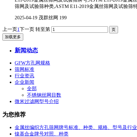
筛网及试验筛种类,ASTM E11-2019金属丝筛网及试验筛特
2025-04-19
茂群丝网
199
上一页
1
下一页
转至第
加载更多
新闻动态
GFW方孔网规格
筛网标准
行业资讯
企业新闻
全部
不锈钢丝网目数
微米过滤网型号介绍
为您推荐
金属丝编织方孔筛网牌号标准、种类、规格、型号及行业
镍基合金牌号对照、种类