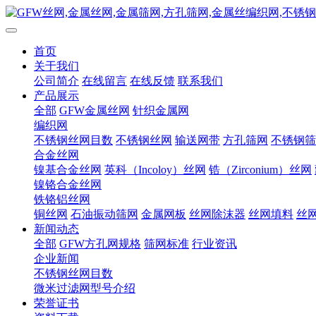
首页
关于我们
公司简介
在线留言
在线反馈
联系我们
产品展示
全部
GFW金属丝网
针织金属网
编织网
不锈钢丝网目数
不锈钢丝网
输送网带
方孔筛网
不锈钢筛
合金丝网
镍基合金丝网
英科（Incoloy）丝网
锆（Zirconium）丝网
镍铬合金丝网
铁铬铝丝网
铜丝网
石油振动筛网
金属网板
丝网除沫器
丝网填料
丝
新闻动态
全部
GFW方孔网规格
筛网标准
行业资讯
企业新闻
不锈钢丝网目数
微米过滤网型号介绍
荣誉证书