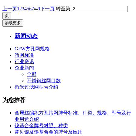
...
上一页
1
2
3
4
5
6
7
9
下一页
转至第
加载更多
新闻动态
GFW方孔网规格
筛网标准
行业资讯
企业新闻
全部
不锈钢丝网目数
微米过滤网型号介绍
为您推荐
金属丝编织方孔筛网牌号标准、种类、规格、型号及行
业用途介绍
镍基合金牌号对照、种类
常见镍及镍基合金的牌号及应用