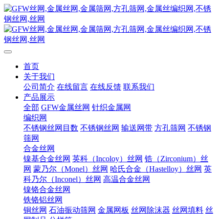
首页
关于我们
公司简介
在线留言
在线反馈
联系我们
产品展示
全部
GFW金属丝网
针织金属网
编织网
不锈钢丝网目数
不锈钢丝网
输送网带
方孔筛网
不锈钢
筛网
合金丝网
镍基合金丝网
英科（Incoloy）丝网
锆（Zirconium）丝
网
蒙乃尔（Monel）丝网
哈氏合金（Hastelloy）丝网
英
科乃尔（Inconel）丝网
高温合金丝网
镍铬合金丝网
铁铬铝丝网
铜丝网
石油振动筛网
金属网板
丝网除沫器
丝网填料
丝