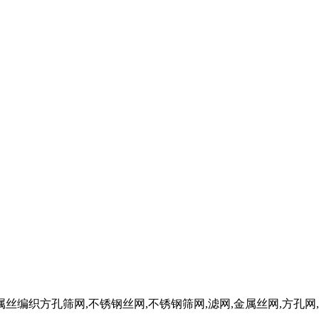
W金属丝编织方孔筛网,不锈钢丝网,不锈钢筛网,滤网,金属丝网,方孔网