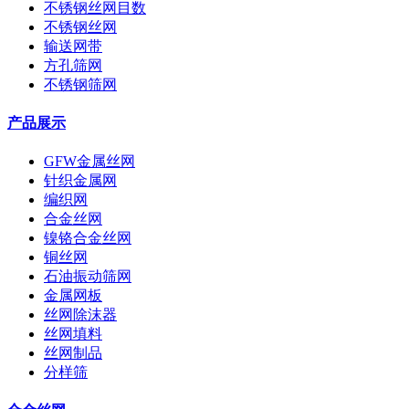
不锈钢丝网目数
不锈钢丝网
输送网带
方孔筛网
不锈钢筛网
产品展示
GFW金属丝网
针织金属网
编织网
合金丝网
镍铬合金丝网
铜丝网
石油振动筛网
金属网板
丝网除沫器
丝网填料
丝网制品
分样筛