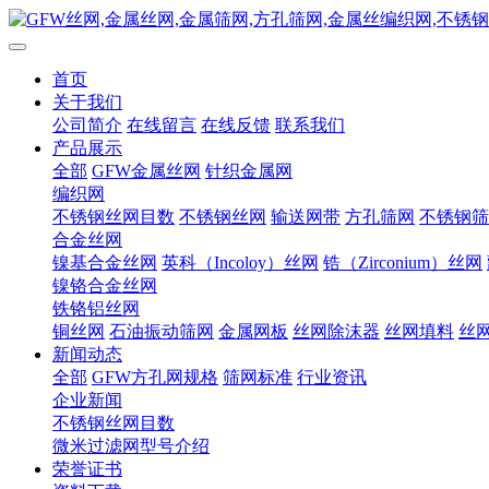
首页
关于我们
公司简介
在线留言
在线反馈
联系我们
产品展示
全部
GFW金属丝网
针织金属网
编织网
不锈钢丝网目数
不锈钢丝网
输送网带
方孔筛网
不锈钢筛
合金丝网
镍基合金丝网
英科（Incoloy）丝网
锆（Zirconium）丝网
镍铬合金丝网
铁铬铝丝网
铜丝网
石油振动筛网
金属网板
丝网除沫器
丝网填料
丝
新闻动态
全部
GFW方孔网规格
筛网标准
行业资讯
企业新闻
不锈钢丝网目数
微米过滤网型号介绍
荣誉证书