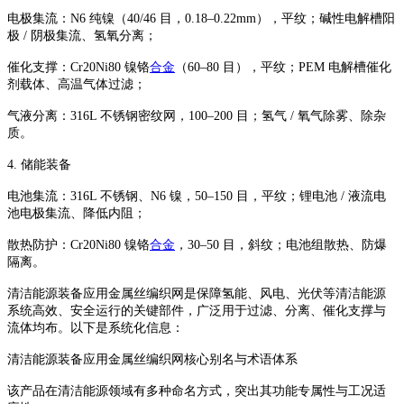
电极集流：N6 纯镍（40/46 目，0.18–0.22mm），平纹；碱性电解槽阳
极 / 阴极集流、氢氧分离；
催化支撑：Cr20Ni80 镍铬
合金
（60–80 目），平纹；PEM 电解槽催化
剂载体、高温气体过滤；
气液分离：316L 不锈钢密纹网，100–200 目；氢气 / 氧气除雾、除杂
质。
4. 储能装备
电池集流：316L 不锈钢、N6 镍，50–150 目，平纹；锂电池 / 液流电
池电极集流、降低内阻；
散热防护：Cr20Ni80 镍铬
合金
，30–50 目，斜纹；电池组散热、防爆
隔离。
清洁能源装备应用金属丝编织网‌是保障氢能、风电、光伏等清洁能源
系统高效、安全运行的关键部件，广泛用于过滤、分离、催化支撑与
流体均布。以下是系统化信息：
清洁能源装备应用金属丝编织网核心别名与术语体系
该产品在清洁能源领域有多种命名方式，突出其‌功能专属性与工况适