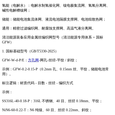
氢能（电解水）：电解水制氢催化网、镍电极集流网、氢氧分离网、
碱性电解槽镍网；
储能：储能电池集流体网、液流电池隔膜支撑网、电池组散热网；
通用：精密过滤编织网、耐腐蚀支撑网、高温气液分离网。
清洁能源装备应用金属丝编织网型号（清洁能源专用体系 + 国标
GFW）
1. 国标基础型号（GB/T5330‑2025）
GFW‑W‑d‑P/E：
方孔网
‑网孔‑丝径‑平纹 / 斜纹；
示例：GFW‑0.2‑0.15‑P（0.2mm 孔、0.15mm 丝、平纹，储能电池常
用）。
标注逻辑：材质代码 - 目数 - 丝径 - 编织方式
示例：
SS316L-40-0.18-P：316L 不锈钢、40 目、丝径 0.18mm、平纹；
NiN6-60-0.22-T：N6 纯镍、60 目、丝径 0.22mm、斜纹；