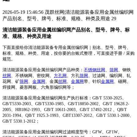
2026-05-19 15:46:56
茂群丝网|清洁能源装备应用金属丝编织网
产品别名、型号、牌号、标准、规格、种类及用途
29
清洁能源装备应用金属丝编织网产品别名、型号、牌号、标
准、规格、种类及用途
下面直接给你清洁能源装备专用金属丝编织网｜别名、型号、牌号、
标准、规格、种类、用途，按你要的台账式整理，可直接进手册 / 采购
规范。
清洁能源装备应用金属丝编织网产品种类：
不锈钢丝网
、
筛网
、钢铁
丝网
、不锈钢网、密纹网、
方孔网
、方孔
筛网
、过滤网、编织网、轧
花网、矿
筛网
、
金属网
、金属
丝网
、
金属网
带、针织
金属网
、碰网、
焊接网、菱形网板、六角形编织网等；
清洁能源装备应用金属丝编织网生产执行标准：GB/T 5330-2025、
GB/T5330-2003、GB/T5330-1985、GB/T18850-2002、GB/T 19628.2-
2005、HB1862-1993、GB/T 10611-2003、GB/T 17492-2012 、QB/T
2031-1994、QB/T 1925.3-1993、GBT13307-2012、GB/T 5330.1-2000、
GB/T 5330.1-2012；
清洁能源装备应用金属丝编织网过滤精度型号：GFW、GF1W、