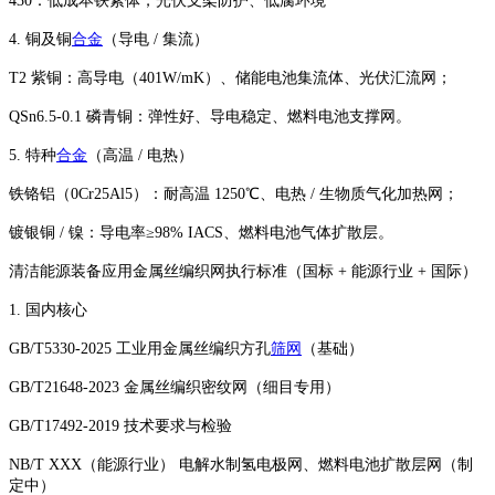
430：低成本铁素体，光伏支架防护、低腐环境
4. 铜及铜
合金
（导电 / 集流）
T2 紫铜：高导电（401W/mK）、储能电池集流体、光伏汇流网；
QSn6.5‑0.1 磷青铜：弹性好、导电稳定、燃料电池支撑网。
5. 特种
合金
（高温 / 电热）
铁铬铝（0Cr25Al5）：耐高温 1250℃、电热 / 生物质气化加热网；
镀银铜 / 镍：导电率≥98% IACS、燃料电池气体扩散层。
清洁能源装备应用金属丝编织网执行标准（国标 + 能源行业 + 国际）
1. 国内核心
GB/T5330‑2025 工业用金属丝编织方孔
筛网
（基础）
GB/T21648‑2023 金属丝编织密纹网（细目专用）
GB/T17492‑2019 技术要求与检验
NB/T XXX（能源行业） 电解水制氢电极网、燃料电池扩散层网（制
定中）