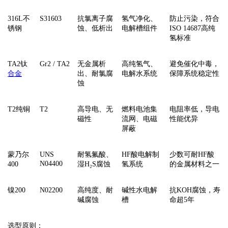
‌316L不
S31603
抗氯离子腐
氢气净化、
防止污染，符合
锈钢‌
蚀、低析出
电解槽组件
ISO 14687高纯
氢标准
‌TA2钛
Gr2 / TA2
无金属析
高纯氢气、
避免催化中毒，
合金
出、耐氯腐
电解水系统
保障系统稳定性
蚀
‌T2纯铜‌
T2
高导电、无
燃料电池集
电阻率低，导电
磁性
流网、电磁
性能优异
屏蔽
‌蒙乃尔
UNS
耐氢氟酸、
HF酸电解制
少数可耐HF酸
N04400
400‌
湿H₂S腐蚀
氢系统
的金属材料之一
‌镍200‌
N02200
高纯度、耐
碱性水电解
抗KOH腐蚀，寿
碱腐蚀
槽
命超5年
‌选型原则‌：