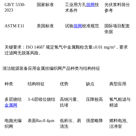
‌GB/T 5330-
国家标准
工业用方孔
筛网
技
光伏浆料筛分
2023‌
术条件
参考
‌ASTM E11‌
美国标准
试验
筛网
校准规范
国际项目配套
依据
‌关键要求‌：‌ISO 14687‌ 规定氢气中‌金属颗粒含量≤0.01 mg/m³‌，要求
过滤网无脱落风险。
清洁能源装备应用金属丝编织网产品种类与结构特征
种类
结构特征
优势
缺点
典型应用
‌多层烧结
3–6层错位烧结
高纳污量、
压降较高
氢气粗滤与
金属网
抗堵
精滤
‌电抛光编
表面Ra≤0.4μm
低析出、易
强度略降
燃料电池、
织网‌
清洗
洁净室