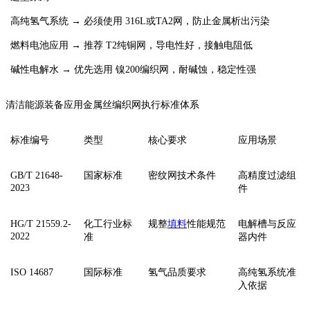
‌高纯氢气系统‌ → 必须使用 ‌316L或TA2网‌，防止金属析出污染
‌燃料电池应用‌ → 推荐 ‌T2纯铜网‌，导电性好，接触电阻低
‌碱性电解水‌ → 优先选用 ‌镍200编织网‌，耐碱蚀，稳定性强
清洁能源装备应用金属丝编织网执行标准体系
标准编号
类型
核心要求
应用场景
‌GB/T 21648-
国家标准
密纹网技术条件
高精度过滤组
2023‌
件
‌HG/T 21559.2-
‌化工行业标
规整
填料
性能规范
电解槽与反应
2022
准
器内件
‌ISO 14687‌
国际标准
氢气品质要求
高纯氢系统准
入依据