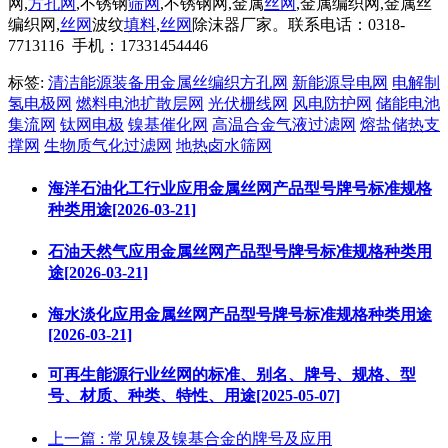
网,
方孔网
,不锈钢
筛网
,不锈钢网,金属
丝网
,金属编织网,金属丝
编织网,
丝网
波纹
填料
,
丝网
除沫器厂家。联系电话：0318-
7713116 手机：17331454446
标签:
清洁能源装备用金属丝编织方孔网
新能源导电网
电解制
氢电极网
燃料电池扩散层网
光伏栅线网
风电防护网
储能电池
集流网
钛网电极
镍基催化网
高温合金气液过滤网
熔盐储热支
撑网
生物质气化过滤网
地热卤水筛网
海洋石油化工行业应用金属丝网产品型号牌号标准规格
种类用途[2026-03-21]
石油天然气应用金属丝网产品型号牌号标准规格种类用
途[2026-03-21]
海水淡化应用金属丝网产品型号牌号标准规格种类用途
[2026-03-21]
可再生能源行业丝网的‌标准、别名、牌号、规格、型
号、材质、种类、特性、用途[2025-05-07]
上一篇
: 常见镍及镍基合金的牌号及应用