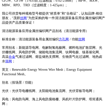
GF2W、GF3W（1-635目,过滤精度：0.02-25mm）；MPW、MXW、
MBW、RPD、TRD（过滤精度：1-425μm）;
我公司供货每种规格型号都提供“材质单”和“合格证”，认知品牌-相信
朋友，“茂群
丝网
”为您采购的每一件清洁能源装备应用金属丝编织网产
品提供产品质量保证！
清洁能源装备应用金属丝编织网产品别名（清洁能源专用）
标准全称：清洁能源装备用金属丝编织
方孔网
/ 功能
丝网
常用别名：新能源导电网、电解制氢电极网、燃料电池扩散层网、光
伏栅线网、风电防护网、储能电池集流网、钛网电极、镍基催化网、
高温
合金
气液过滤网、熔盐储热支撑网、生物质气化过滤网、地热卤
水
筛网
；
英文：Renewable Energy Woven Wire Mesh；Energy Equipment
Functional Mesh。
别名（按场景 / 功能）
光伏：光伏导电栅线网、太阳能电池集流网、光伏背板导电网；
风电：风电防鸟网、海上风电防腐格栅、风机叶片防护网、塔筒通风
网；