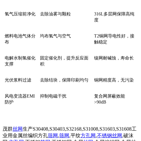
‌氢气压缩前净化‌
去除油雾与颗粒
316L多层网保障高纯
度
‌燃料电池气体分
均布氢气与空气
T2铜网导电性好，接
布‌
触稳定
‌电解水制氢催化
固定催化剂，提升反应面
镍网耐碱蚀，寿命长
支撑‌
积
‌光伏浆料过滤‌
去除结块，保障印刷均匀
铜网精度高，无污染
‌风电变流器EMI
抑制电磁干扰
复合网屏蔽效能
防护‌
>90dB
茂群
丝网
生产S30408,S30403,S32168,S31008,S31603,S31608工
业用金属丝编织方孔
筛网
,
筛网
,平纹
方孔网
,
不锈钢丝网
,破沫