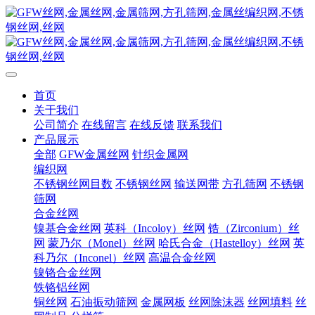
首页
关于我们
公司简介
在线留言
在线反馈
联系我们
产品展示
全部
GFW金属丝网
针织金属网
编织网
不锈钢丝网目数
不锈钢丝网
输送网带
方孔筛网
不锈钢
筛网
合金丝网
镍基合金丝网
英科（Incoloy）丝网
锆（Zirconium）丝
网
蒙乃尔（Monel）丝网
哈氏合金（Hastelloy）丝网
英
科乃尔（Inconel）丝网
高温合金丝网
镍铬合金丝网
铁铬铝丝网
铜丝网
石油振动筛网
金属网板
丝网除沫器
丝网填料
丝