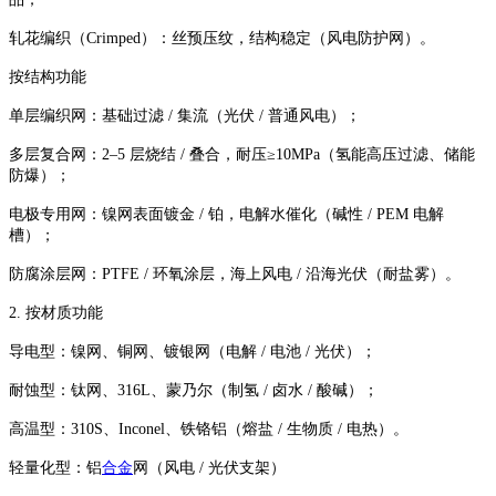
轧花编织（Crimped）：丝预压纹，结构稳定（风电防护网）。
按结构功能
单层编织网：基础过滤 / 集流（光伏 / 普通风电）；
多层复合网：2–5 层烧结 / 叠合，耐压≥10MPa（氢能高压过滤、储能
防爆）；
电极专用网：镍网表面镀金 / 铂，电解水催化（碱性 / PEM 电解
槽）；
防腐涂层网：PTFE / 环氧涂层，海上风电 / 沿海光伏（耐盐雾）。
2. 按材质功能
导电型：镍网、铜网、镀银网（电解 / 电池 / 光伏）；
耐蚀型：钛网、316L、蒙乃尔（制氢 / 卤水 / 酸碱）；
高温型：310S、Inconel、铁铬铝（熔盐 / 生物质 / 电热）。
轻量化型：铝
合金
网（风电 / 光伏支架）