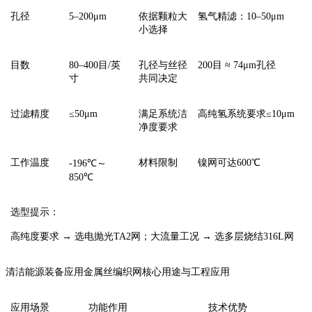
‌孔径‌
5–200μm
依据颗粒大
氢气精滤：‌10–50μm
小选择
‌目数‌
80–400目/英
孔径与丝径
200目 ≈ ‌74μm‌孔径
寸
共同决定
‌过滤精度‌
≤50μm
满足系统洁
高纯氢系统要求‌≤10μm
净度要求
‌工作温度‌
材料限制
镍网可达‌600℃
-196℃～
850℃
‌选型提示‌：
‌高纯度要求 → 选电抛光TA2网；大流量工况 → 选多层烧结316L网
清洁能源装备应用金属丝编织网核心用途与工程应用
应用场景
功能作用
技术优势