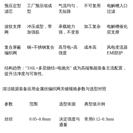
‌预压定型
工厂预压缩成
气流均匀，
不可复用
电解槽入口
滤芯‌
型
无短路
过滤
‌波纹支撑
冲压成型，带
承载能力
加工复杂
电解槽催化
网‌
加强筋
强，不变形
层支撑
‌复合屏蔽
铜+不锈钢复合
高导电+高
成本高
风电变流器
编织网‌
强度
EMI防护
‌结构趋势‌：‌“316L+多层烧结+电抛光”‌ 成为高端氢能装备主流配置，
提升洁净度与可靠性。
清洁能源装备应用金属丝编织网关键规格参数与选型对照‌
参数‌‌‌‌
范围
选型依据
典型值示例
‌丝径‌
0.05–0.8mm
决定强度与
常用‌0.12–0.3mm
通量