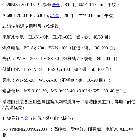
Cr20Ni80-80-0.15-P：镍铬
合金
、80 目、丝径 0.15mm、平纹；
Al6061-20-0.8-P：6061 铝
合金
、20 目、丝径 0.8mm、平纹。
2. 清洁能源专用型号（按场景）
电解水制氢：EL‑Ni‑40P、EL‑Ti‑60E（镍 / 钛、40/60 目）；
燃料电池：FC‑Ag‑200、FC‑Ni‑100（镀银 / 镍、100–200 目）；
光伏：PV‑AG‑200、PV‑SS‑80（银栅线 / 不锈钢、80–200 目）；
储能电池：ESS‑Ni‑50、ESS‑Cu‑100（镍 / 铜、50–100 目）；
风电：WT‑SS‑20、WT‑Al‑10（不锈钢 / 铝、10–20 目）；
熔盐储热：MS‑310S‑30、MS‑In625‑40（310S/In625、30–40 目）。
清洁能源装备应用金属丝编织网材质牌号（清洁能源主力，导电 / 耐蚀
/ 高温优先）
1. 镍及镍
合金
（制氢 / 燃料电池核心）
N6（Nickel200/N02200）：高纯镍、导电好、耐强碱、电解水 AEL 电
极；