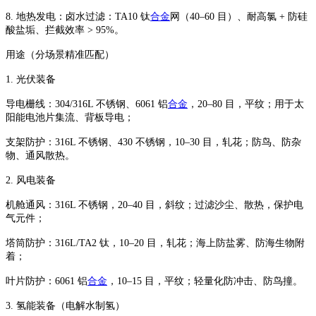
8. 地热发电：卤水过滤：TA10 钛
合金
网（40–60 目）、耐高氯 + 防硅
酸盐垢、拦截效率 > 95%。
用途（分场景精准匹配）
1. 光伏装备
导电栅线：304/316L 不锈钢、6061 铝
合金
，20–80 目，平纹；用于太
阳能电池片集流、背板导电；
支架防护：316L 不锈钢、430 不锈钢，10–30 目，轧花；防鸟、防杂
物、通风散热。
2. 风电装备
机舱通风：316L 不锈钢，20–40 目，斜纹；过滤沙尘、散热，保护电
气元件；
塔筒防护：316L/TA2 钛，10–20 目，轧花；海上防盐雾、防海生物附
着；
叶片防护：6061 铝
合金
，10–15 目，平纹；轻量化防冲击、防鸟撞。
3. 氢能装备（电解水制氢）